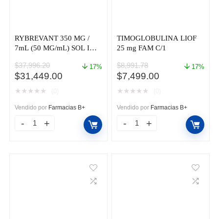
RYBREVANT 350 MG /
TIMOGLOBULINA LIOF
7mL (50 MG/mL) SOL INY
25 mg FAM C/1
FAM CAJ C/1
$
37,996.20
$
8,991.78
17%
17%
El
El
El
El
$
31,449.00
$
7,499.00
precio
precio
precio
precio
★
★
★
★
★
★
★
★
★
★
(0)
(0)
original
actual
original
actual
era:
es:
era:
es:
Vendido por
Farmacias B+
Vendido por
Farmacias B+
$37,996.20.
$31,449.00.
$8,991.78.
$7,499.00.
RYBREVANT
TIMOGLOBULINA
350
LIOF
MG
25
/
mg
7mL
FAM
(50
C/1
MG/mL)
cantidad
SOL