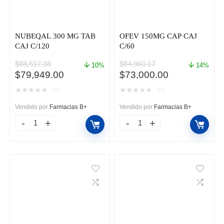
NUBEQAL 300 MG TAB
OFEV 150MG CAP CAJ
CAJ C/120
C/60
$
88,517.88
$
84,960.17
10%
14%
El
El
El
El
$
79,949.00
$
73,000.00
precio
precio
precio
precio
★
★
★
★
★
★
★
★
★
★
(0)
(0)
original
actual
original
actual
era:
es:
era:
es:
Vendido por
Farmacias B+
Vendido por
Farmacias B+
$88,517.88.
$79,949.00.
$84,960.17.
$73,000.00.
NUBEQAL
OFEV
300
150MG
MG
CAP
TAB
CAJ
CAJ
C/60
C/120
cantidad
cantidad