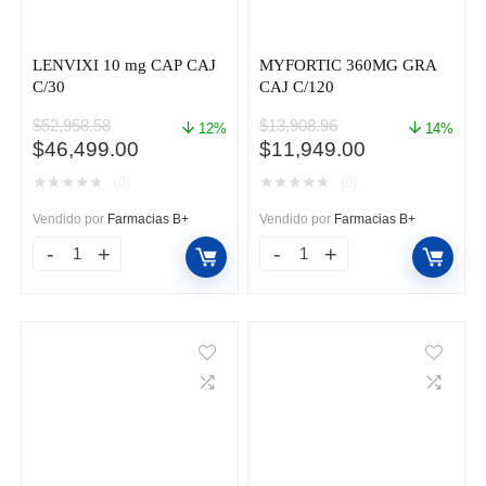
LENVIXI 10 mg CAP CAJ
MYFORTIC 360MG GRA
C/30
CAJ C/120
$
52,958.58
$
13,908.96
12%
14%
El
El
El
El
$
46,499.00
$
11,949.00
precio
precio
precio
precio
★
★
★
★
★
★
★
★
★
★
(0)
(0)
original
actual
original
actual
era:
es:
era:
es:
Vendido por
Farmacias B+
Vendido por
Farmacias B+
$52,958.58.
$46,499.00.
$13,908.96.
$11,949.00.
LENVIXI
MYFORTIC
10
360MG
mg
GRA
CAP
CAJ
CAJ
C/120
C/30
cantidad
cantidad