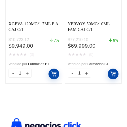
INY
FAM
CAJ
XGEVA 120MG/1.7ML F A
YERVOY 50MG/10ML
CAJ C/1
FAM CAJ C/1
C/1
cantidad
$
10,723.12
$
77,210.10
7%
9%
El
El
El
El
$
9,949.00
$
69,999.00
precio
precio
precio
precio
★
★
★
★
★
★
★
★
★
★
(0)
(0)
original
actual
original
actual
era:
es:
era:
es:
Vendido por
Farmacias B+
Vendido por
Farmacias B+
$10,723.12.
$9,949.00.
$77,210.10.
$69,999.00.
XGEVA
YERVOY
120MG/1.7ML
50MG/10ML
F
FAM
A
CAJ
CAJ
C/1
C/1
cantidad
cantidad