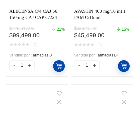
ALECENSA C/4 CAJ 56
AVASTIN 400 mg/16 ml 1
150 mg CAJ CAP C/224
FAM C/16 ml
$
126,517.05
$
53,540.19
21%
15%
El
El
El
El
$
99,499.00
$
45,499.00
precio
precio
precio
precio
★
★
★
★
★
★
★
★
★
★
(0)
(0)
original
actual
original
actual
era:
es:
era:
es:
Vendido por
Farmacias B+
Vendido por
Farmacias B+
$126,517.05.
$99,499.00.
$53,540.19.
$45,499.00.
ALECENSA
AVASTIN
C/4
400
CAJ
mg/16
56
ml
150
1
mg
FAM
CAJ
C/16
CAP
ml
C/224
cantidad