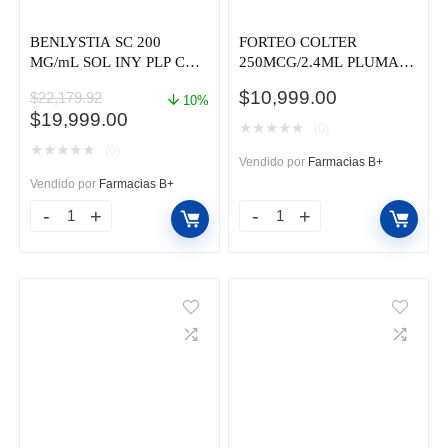
cantidad
BENLYSTIA SC 200
FORTEO COLTER
MG/mL SOL INY PLP CAJ
250MCG/2.4ML PLUMA
C/4
CAJ C/1
$
10,999.00
$
22,179.92
10%
El
El
$
19,999.00
★
★
★
★
★
(0)
precio
precio
★
★
★
★
★
(0)
original
actual
Vendido por
Farmacias B+
era:
es:
Vendido por
Farmacias B+
$22,179.92.
$19,999.00.
BENLYSTIA
FORTEO
SC
COLTER
200
250MCG/2.4ML
MG/mL
PLUMA
SOL
CAJ
INY
C/1
PLP
cantidad
CAJ
C/4