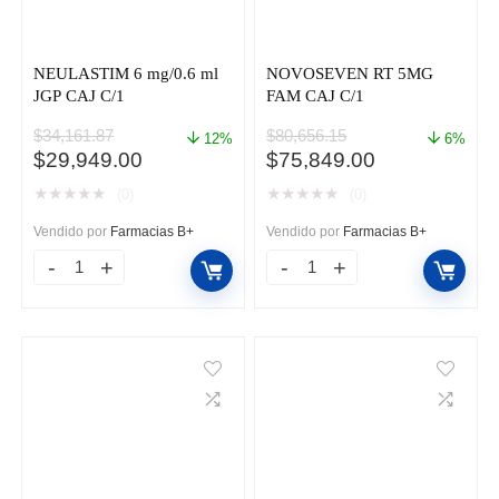
NEULASTIM 6 mg/0.6 ml
NOVOSEVEN RT 5MG
JGP CAJ C/1
FAM CAJ C/1
$
34,161.87
$
80,656.15
12%
6%
El
El
El
El
$
29,949.00
$
75,849.00
precio
precio
precio
precio
★
★
★
★
★
★
★
★
★
★
(0)
(0)
original
actual
original
actual
era:
es:
era:
es:
Vendido por
Farmacias B+
Vendido por
Farmacias B+
$34,161.87.
$29,949.00.
$80,656.15.
$75,849.00.
NEULASTIM
NOVOSEVEN
6
RT
mg/0.6
5MG
ml
FAM
JGP
CAJ
CAJ
C/1
C/1
cantidad
cantidad