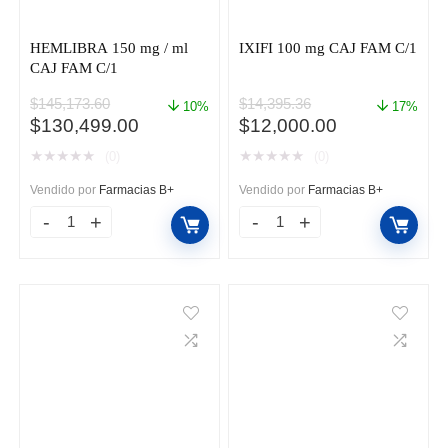
cantidad
HEMLIBRA 150 mg / ml
IXIFI 100 mg CAJ FAM C/1
CAJ FAM C/1
$
145,173.60
$
14,395.36
10%
17%
El
El
El
El
$
130,499.00
$
12,000.00
precio
precio
precio
precio
★
★
★
★
★
★
★
★
★
★
(0)
(0)
original
actual
original
actual
era:
es:
era:
es:
Vendido por
Farmacias B+
Vendido por
Farmacias B+
$145,173.60.
$130,499.00.
$14,395.36.
$12,000.00.
HEMLIBRA
IXIFI
150
100
mg
mg
/
CAJ
ml
FAM
CAJ
C/1
FAM
cantidad
C/1
cantidad