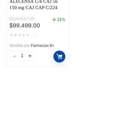
ALECENSA C/4 CAJ 56
150 mg CAJ CAP C/224
$
126,517.05
21%
El
El
$
99,499.00
precio
precio
★
★
★
★
★
(0)
original
actual
era:
es:
Vendido por
Farmacias B+
$126,517.05.
$99,499.00.
ALECENSA
C/4
CAJ
56
150
mg
CAJ
CAP
C/224
cantidad