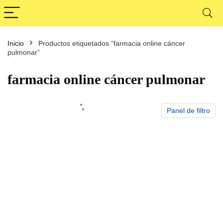
Inicio
Productos etiquetados “farmacia online cáncer
cio
cio
pulmonar”
nimo
ximo
farmacia online cáncer pulmonar
Panel de filtro