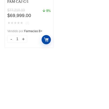
FAM CAJ C/1
$
77,210.10
9%
El
El
$
69,999.00
precio
precio
★
★
★
★
★
(0)
original
actual
era:
es:
Vendido por
Farmacias B+
$77,210.10.
$69,999.00.
YERVOY
50MG/10ML
FAM
CAJ
C/1
cantidad