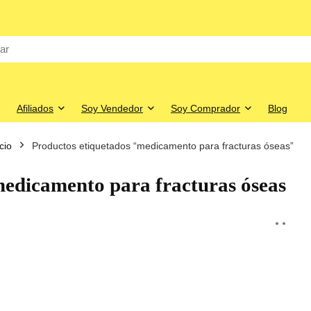
Afiliados
Soy Vendedor
Soy Comprador
Blog
icio
Productos etiquetados “medicamento para fracturas óseas”
edicamento para fracturas óseas
o
o