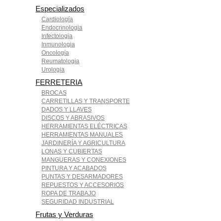
Especializados
Cardiología
Endocrinologia
Infectologia
Inmunologia
Oncología
Reumatologia
Urologia
FERRETERIA
BROCAS
CARRETILLAS Y TRANSPORTE
DADOS Y LLAVES
DISCOS Y ABRASIVOS
HERRAMIENTAS ELÉCTRICAS
HERRAMIENTAS MANUALES
JARDINERÍA Y AGRICULTURA
LONAS Y CUBIERTAS
MANGUERAS Y CONEXIONES
PINTURA Y ACABADOS
PUNTAS Y DESARMADORES
REPUESTOS Y ACCESORIOS
ROPA DE TRABAJO
SEGURIDAD INDUSTRIAL
Frutas y Verduras