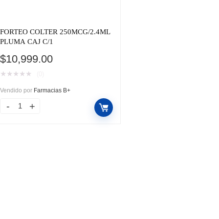
FORTEO COLTER 250MCG/2.4ML
PLUMA CAJ C/1
$
10,999.00
★
★
★
★
★
(0)
Vendido por
Farmacias B+
FORTEO
COLTER
250MCG/2.4ML
PLUMA
CAJ
C/1
cantidad