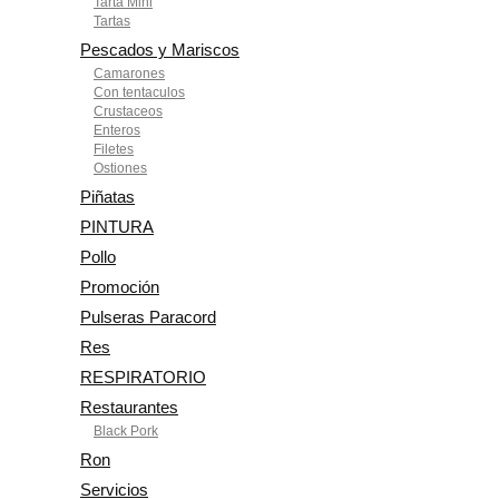
Tarta Mini
Tartas
Pescados y Mariscos
Camarones
Con tentaculos
Crustaceos
Enteros
Filetes
Ostiones
Piñatas
PINTURA
Pollo
Promoción
Pulseras Paracord
Res
RESPIRATORIO
Restaurantes
Black Pork
Ron
Servicios