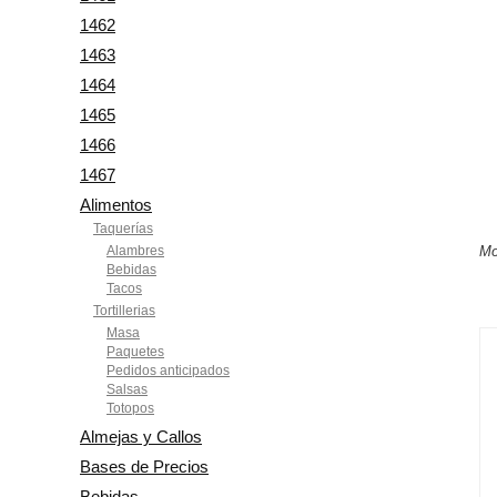
1462
1463
1464
1465
1466
1467
Alimentos
Taquerías
Alambres
Mo
Bebidas
Tacos
Tortillerias
Masa
Paquetes
Pedidos anticipados
Salsas
Totopos
Almejas y Callos
Bases de Precios
Bebidas