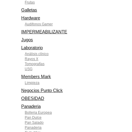
Frutas
Galletas
Hardware
Audifonos Gamer
IMPERMEABILIZANTE
Jugos
Laboratorio
Análisis clínico
Rayos X
Tomografías
USG
Members Mark
Limpieza
Negocios Punto Click
OBESIDAD
Panaderia
Bolleria Europea
Pan Dulce
Pan Salado
Panaderia