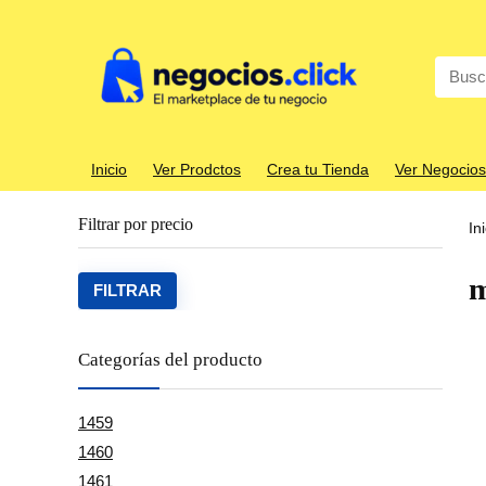
Search
for:
Inicio
Ver Prodctos
Crea tu Tienda
Ver Negocios
Filtrar por precio
In
m
Precio
Precio
FILTRAR
mínim
máxim
Categorías del producto
1459
1460
1461