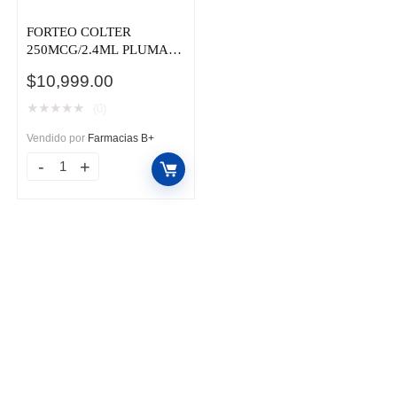
FORTEO COLTER
250MCG/2.4ML PLUMA
CAJ C/1
$
10,999.00
★
★
★
★
★
(0)
Vendido por
Farmacias B+
FORTEO
COLTER
250MCG/2.4ML
PLUMA
CAJ
C/1
cantidad