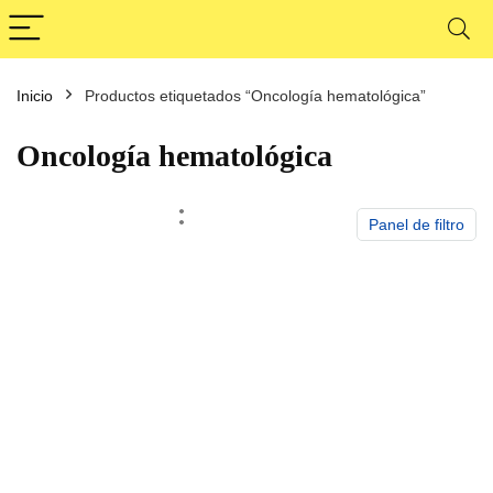
Inicio
Productos etiquetados “Oncología hematológica”
cio
cio
nimo
ximo
Oncología hematológica
Panel de filtro