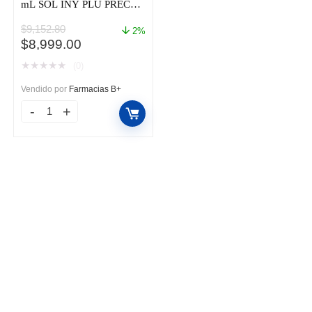
mL SOL INY PLU PREC
CAJ C/1
$
9,152.80
2%
El
El
$
8,999.00
precio
precio
★
★
★
★
★
(0)
original
actual
era:
es:
Vendido por
Farmacias B+
$9,152.80.
$8,999.00.
AMGEVITA
40
MG
/
0.4
mL
SOL
INY
PLU
PREC
CAJ