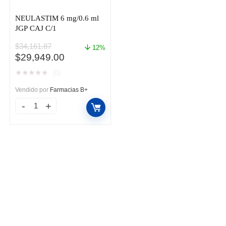
NEULASTIM 6 mg/0.6 ml
JGP CAJ C/1
$
34,161.87
12%
El
El
$
29,949.00
precio
precio
★
★
★
★
★
(0)
original
actual
era:
es:
Vendido por
Farmacias B+
$34,161.87.
$29,949.00.
NEULASTIM
6
mg/0.6
ml
JGP
CAJ
C/1
cantidad