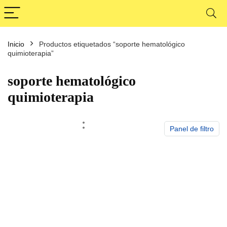
Inicio
Productos etiquetados “soporte hematológico
cio
cio
quimioterapia”
nimo
ximo
soporte hematológico
quimioterapia
Panel de filtro