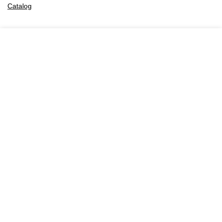
Catalog
Recibe Ofertas y Noticias
Descubre los nuevos negocios disponibles.
Negocios.Click 2025. Creado por YelsWebServices