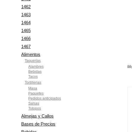
1462
1463
1464
1465
1466
1467
Alimentos
Taquerías
Alambres
Mo
Bebidas
Tacos
Tortillerias
Masa
Paquetes
Pedidos anticipados
Salsas
Totopos
Almejas y Callos
Bases de Precios
Bebidas