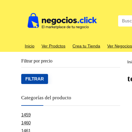
Search
for:
Inicio
Ver Prodctos
Crea tu Tienda
Ver Negocios
Filtrar por precio
In
t
Precio
Precio
FILTRAR
mínim
máxim
Categorías del producto
1459
1460
1461