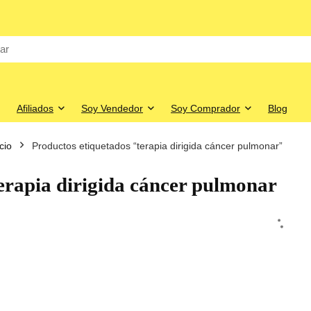
Afiliados
Soy Vendedor
Soy Comprador
Blog
icio
Productos etiquetados “terapia dirigida cáncer pulmonar”
erapia dirigida cáncer pulmonar
o
o