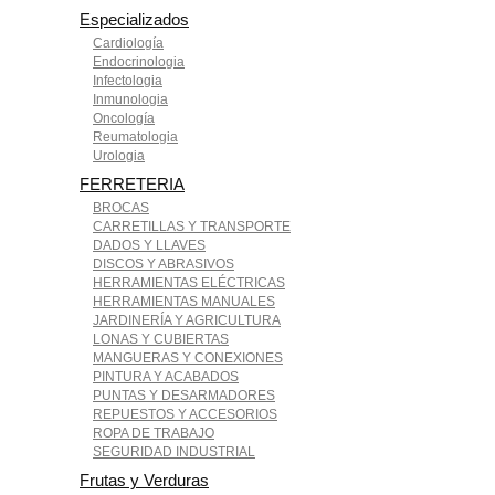
Especializados
Cardiología
Endocrinologia
Infectologia
Inmunologia
Oncología
Reumatologia
Urologia
FERRETERIA
BROCAS
CARRETILLAS Y TRANSPORTE
DADOS Y LLAVES
DISCOS Y ABRASIVOS
HERRAMIENTAS ELÉCTRICAS
HERRAMIENTAS MANUALES
JARDINERÍA Y AGRICULTURA
LONAS Y CUBIERTAS
MANGUERAS Y CONEXIONES
PINTURA Y ACABADOS
PUNTAS Y DESARMADORES
REPUESTOS Y ACCESORIOS
ROPA DE TRABAJO
SEGURIDAD INDUSTRIAL
Frutas y Verduras