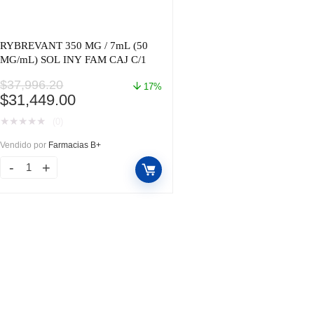
RYBREVANT 350 MG / 7mL (50
MG/mL) SOL INY FAM CAJ C/1
$
37,996.20
17%
El
El
$
31,449.00
precio
precio
★
★
★
★
★
(0)
original
actual
era:
es:
Vendido por
Farmacias B+
$37,996.20.
$31,449.00.
RYBREVANT
350
MG
/
7mL
(50
MG/mL)
SOL