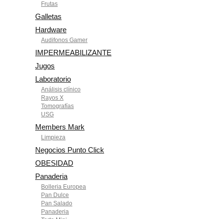
Frutas
Galletas
Hardware
Audifonos Gamer
IMPERMEABILIZANTE
Jugos
Laboratorio
Análisis clínico
Rayos X
Tomografías
USG
Members Mark
Limpieza
Negocios Punto Click
OBESIDAD
Panaderia
Bolleria Europea
Pan Dulce
Pan Salado
Panaderia