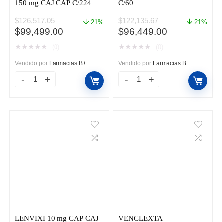
150 mg CAJ CAP C/224
C/60
$
126,517.05
$
122,135.67
21%
21%
El
El
El
El
$
99,499.00
$
96,449.00
precio
precio
precio
precio
★
★
★
★
★
★
★
★
★
★
(0)
(0)
original
actual
original
actual
era:
es:
era:
es:
Vendido por
Farmacias B+
Vendido por
Farmacias B+
$126,517.05.
$99,499.00.
$122,135.67.
$96,449.00.
ALECENSA
INLYTA
C/4
5MG
CAJ
TAB
56
FCO
150
C/60
mg
cantidad
CAJ
CAP
C/224
cantidad
LENVIXI 10 mg CAP CAJ
VENCLEXTA