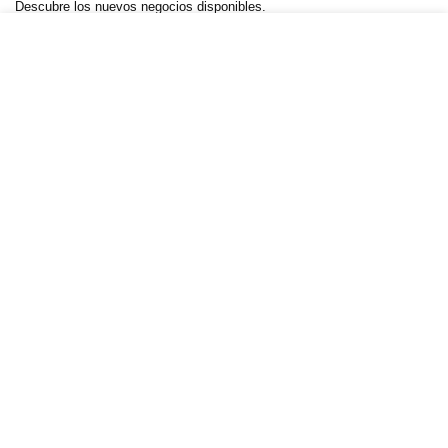
Descubre los nuevos negocios disponibles.
Negocios.Click 2025. Creado por YelsWebServices
Negocios Click
— Calle Mariano Abasolo #14, Col. Centro,
Cuernavaca, Morelos, C.P. 62000 —
+52 55 5989 5262
—
WhatsApp