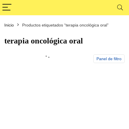
Inicio
Productos etiquetados “terapia oncológica oral”
cio
cio
nimo
ximo
terapia oncológica oral
Panel de filtro