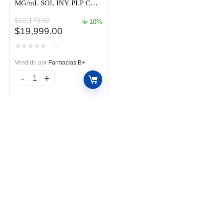
MG/mL SOL INY PLP CAJ
C/4
$
22,179.92
10%
El
El
$
19,999.00
precio
precio
★
★
★
★
★
(0)
original
actual
era:
es:
Vendido por
Farmacias B+
$22,179.92.
$19,999.00.
BENLYSTIA
SC
200
MG/mL
SOL
INY
PLP
CAJ
C/4
cantidad