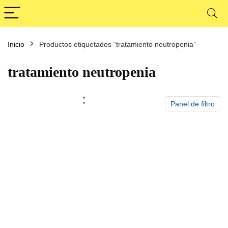
Inicio
Productos etiquetados “tratamiento neutropenia”
cio
cio
nimo
ximo
tratamiento neutropenia
Panel de filtro