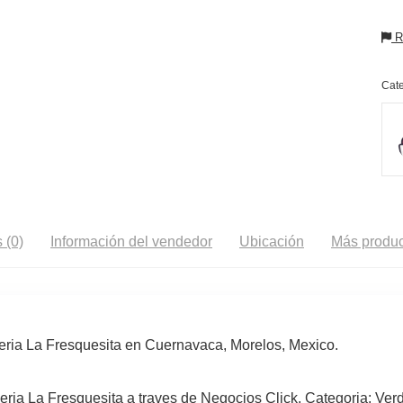
Re
Cate
 (0)
Información del vendedor
Ubicación
Más produc
ria La Fresquesita en Cuernavaca, Morelos, Mexico.
ria La Fresquesita a traves de Negocios Click. Categoria: Verd