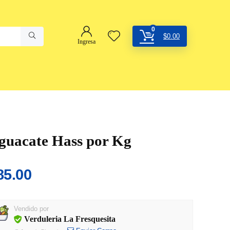
0
$
0.00
Ingresa
guacate Hass por Kg
85.00
Vendido por
Verduleria La Fresquesita