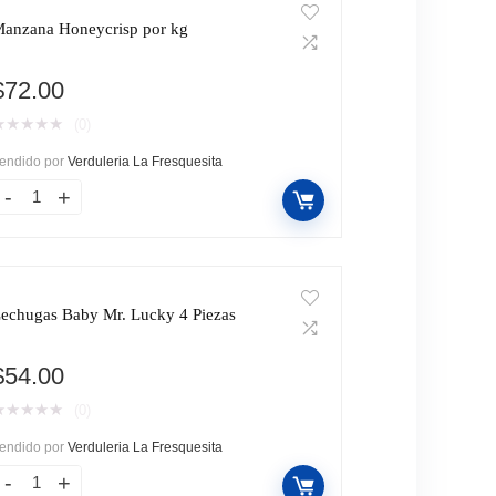
anzana Honeycrisp por kg
$
72.00
★
★
★
★
★
(0)
endido por
Verduleria La Fresquesita
echugas Baby Mr. Lucky 4 Piezas
$
54.00
★
★
★
★
★
(0)
endido por
Verduleria La Fresquesita