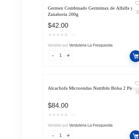
Germen Combinado Germimax de Alfalfa y
Zanahoria 200g
$
42.00
★
★
★
★
★
(0)
Vendido por
Verduleria La Fresquesita
Alcachofa Microondas Nutribits Bolsa 2 Pieza
$
84.00
★
★
★
★
★
(0)
Vendido por
Verduleria La Fresquesita