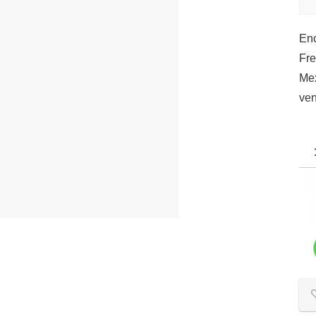
Enc
Fre
Mex
ve