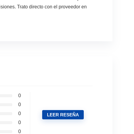
siones. Trato directo con el proveedor en
0
0
0
LEER RESEÑA
0
0