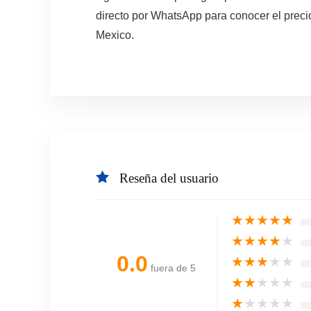
directo por WhatsApp para conocer el precio
Mexico.
Reseña del usuario
★
★
★
★
★
★
★
★
★
★
0.0
★
★
★
★
★
fuera de 5
★
★
★
★
★
★
★
★
★
★