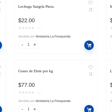
Lechuga Sangría Pieza
M
$
22.00
★
★
★
★
★
(0)
Vendido por
Verduleria La Fresquesita
V
s
Grano de Elote por kg
L
$
77.00
★
★
★
★
★
(0)
Vendido por
Verduleria La Fresquesita
V