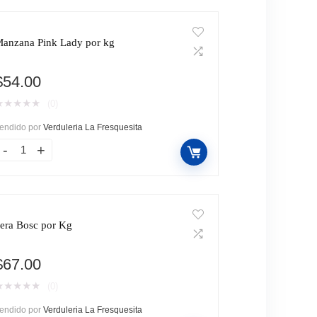
anzana Pink Lady por kg
$
54.00
★
★
★
★
★
(0)
endido por
Verduleria La Fresquesita
era Bosc por Kg
$
67.00
★
★
★
★
★
(0)
endido por
Verduleria La Fresquesita