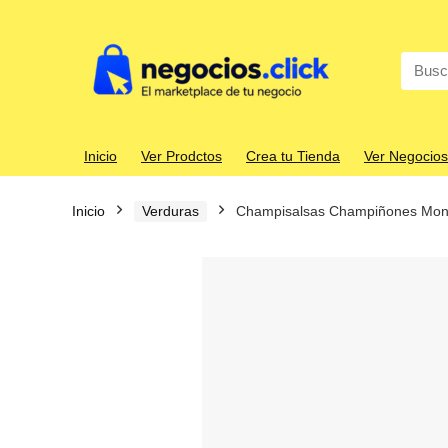
Search
for:
Inicio
Ver Prodctos
Crea tu Tienda
Ver Negocios
Inicio
Verduras
Champisalsas Champiñones Monte