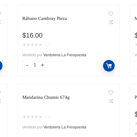
Rábano Cambray Pieza
M
$
16.00
★
★
★
★
★
(0)
Vendido por
Verduleria La Fresquesita
V
Mandarina Chumis 674g
P
★
★
★
★
★
(0)
Vendido por
Verduleria La Fresquesita
V