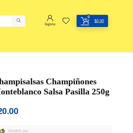
0
$
0.00
Ingresa
hampisalsas Champiñones
onteblanco Salsa Pasilla 250g
20.00
Vendido por