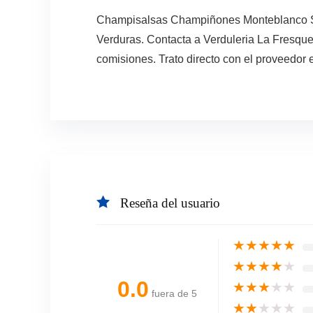
Champisalsas Champiñones Monteblanco Sals
Verduras. Contacta a Verduleria La Fresque
comisiones. Trato directo con el proveedor 
Reseña del usuario
★
★
★
★
★
★
★
★
★
★
0.0
★
★
★
★
★
fuera de 5
★
★
★
★
★