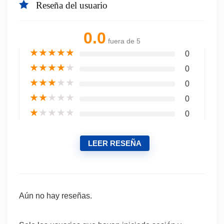
Reseña del usuario
0.0
fuera de 5
★
★
★
★
★
0
★
★
★
★
★
0
★
★
★
★
★
0
★
★
★
★
★
0
★
★
★
★
★
0
LEER RESEÑA
Aún no hay reseñas.