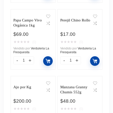
Papa Campo Vivo
Perejil Chino Rollo
Orgánica 1kg
$
69.00
$
17.00
★
★
★
★
★
★
★
★
★
★
(0)
(0)
Vendido por
Verduleria La
Vendido por
Verduleria La
Fresquesita
Fresquesita
Ajo por Kg
Manzana Granny
Chumis 552g
$
200.00
$
48.00
★
★
★
★
★
★
★
★
★
★
(0)
(0)