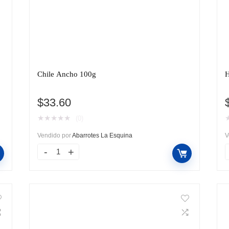
Chile Ancho 100g
H
$
33.60
★
★
★
★
★
(0)
Vendido por
Abarrotes La Esquina
V