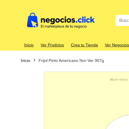
Search
for:
Inicio
Ver Prodctos
Crea tu Tienda
Ver Negocios
Inicio
Frijol Pinto Americano Nor-Ver 907g