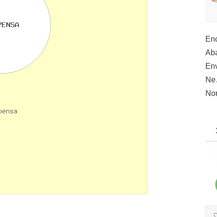
Enc
Aba
Env
N
Nor