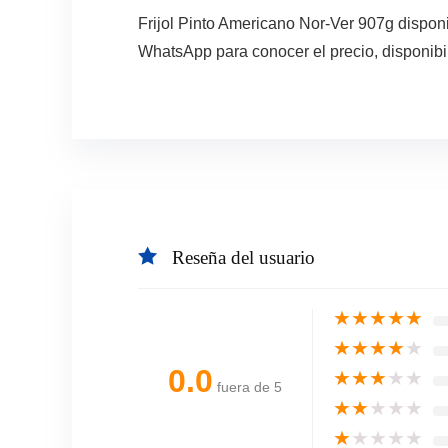
Frijol Pinto Americano Nor-Ver 907g dispon
WhatsApp para conocer el precio, disponibi
Reseña del usuario
★
★
★
★
★
★
★
★
★
★
0.0
★
★
★
★
★
fuera de 5
★
★
★
★
★
★
★
★
★
★