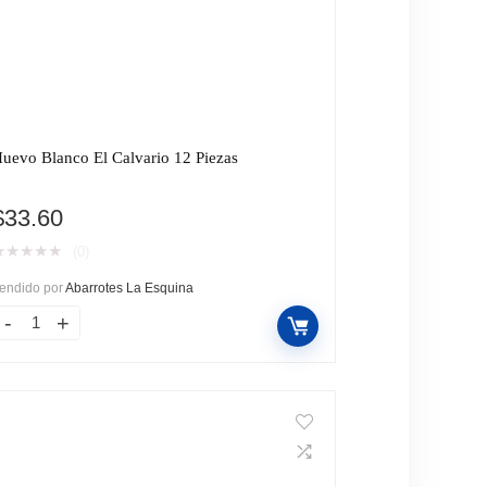
uevo Blanco El Calvario 12 Piezas
$
33.60
★
★
★
★
★
(0)
endido por
Abarrotes La Esquina