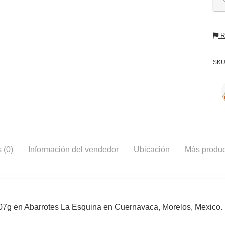
Re
SKU
 (0)
Información del vendedor
Ubicación
Más produc
907g en Abarrotes La Esquina en Cuernavaca, Morelos, Mexico.