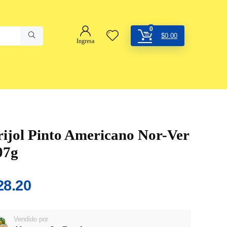
0
$
0.00
Ingresa
rijol Pinto Americano Nor-Ver
07g
28.20
Vendido por