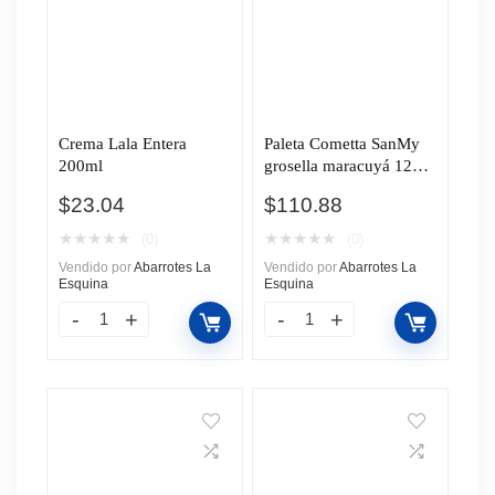
Crema Lala Entera
Paleta Cometta SanMy
200ml
grosella maracuyá 12
Piezas 60ml c/u
$
23.04
$
110.88
★
★
★
★
★
★
★
★
★
★
(0)
(0)
Vendido por
Abarrotes La
Vendido por
Abarrotes La
Esquina
Esquina