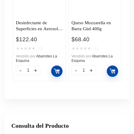
Desinfectante de
Queso Mozzarella en
Superficies en Aerosol
Barra Güd 400g
Family Guard Frescura
$
122.40
$
68.40
Campestre 400ml
★
★
★
★
★
★
★
★
★
★
(0)
(0)
Vendido por
Abarrotes La
Vendido por
Abarrotes La
Esquina
Esquina
Consulta del Producto