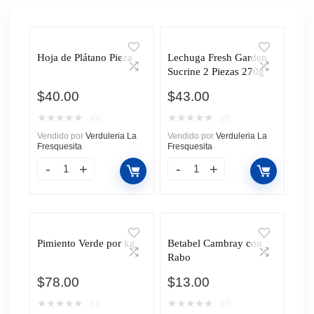
Hoja de Plátano Pieza
Lechuga Fresh Garden
Sucrine 2 Piezas 270g
$
40.00
$
43.00
★
★
★
★
★
★
★
★
★
★
(0)
(0)
Vendido por
Verduleria La
Vendido por
Verduleria La
Fresquesita
Fresquesita
Pimiento Verde por kg
Betabel Cambray con
Rabo
$
78.00
$
13.00
★
★
★
★
★
★
★
★
★
★
(0)
(0)