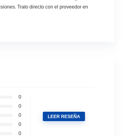
siones. Trato directo con el proveedor en
0
0
0
LEER RESEÑA
0
0