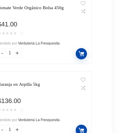
omate Verde Orgánico Bolsa 450g
$
41.00
★
★
★
★
★
(0)
endido por
Verduleria La Fresquesita
aranja en Arpilla 5kg
$
136.00
★
★
★
★
★
(0)
endido por
Verduleria La Fresquesita