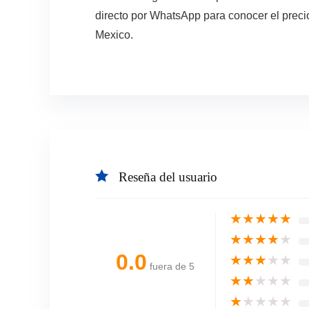
directo por WhatsApp para conocer el precio
Mexico.
Reseña del usuario
★
★
★
★
★
★
★
★
★
★
0.0
★
★
★
★
★
fuera de 5
★
★
★
★
★
★
★
★
★
★