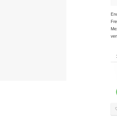
Enc
Fre
Mex
ve