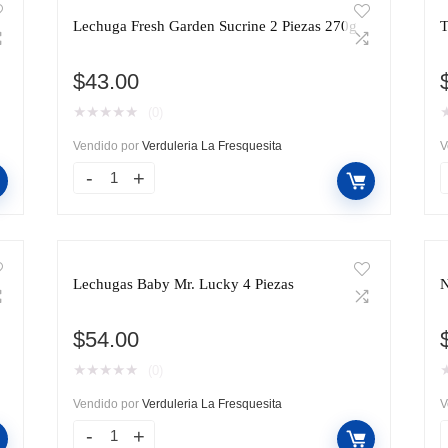
Lechuga Fresh Garden Sucrine 2 Piezas 270g
T
$
43.00
★
★
★
★
★
(0)
Vendido por
Verduleria La Fresquesita
V
Lechugas Baby Mr. Lucky 4 Piezas
N
$
54.00
★
★
★
★
★
(0)
Vendido por
Verduleria La Fresquesita
V