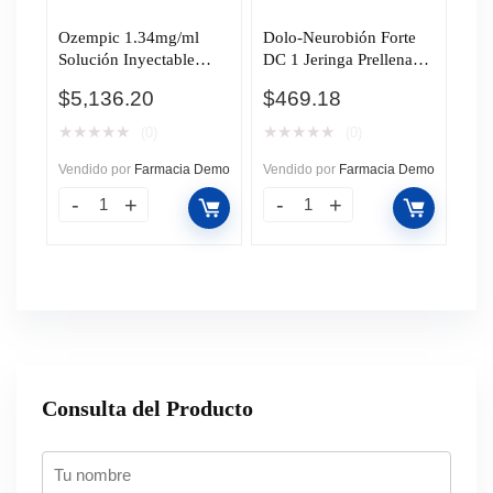
Ozempic 1.34mg/ml
Dolo-Neurobión Forte
Solución Inyectable
DC 1 Jeringa Prellenada
Pluma Precargada, 3 ml.
3 ml, Aguja Desechable.
$
5,136.20
$
469.18
★
★
★
★
★
★
★
★
★
★
(0)
(0)
Vendido por
Farmacia Demo
Vendido por
Farmacia Demo
Consulta del Producto