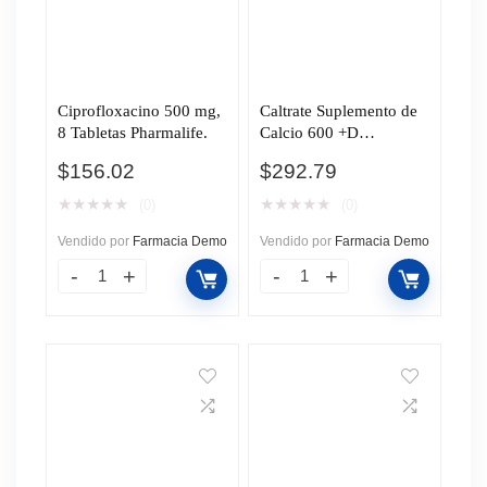
Ciprofloxacino 500 mg,
Caltrate Suplemento de
8 Tabletas Pharmalife.
Calcio 600 +D
600mg/400UI, 60
$
156.02
$
292.79
Tabletas.
★
★
★
★
★
★
★
★
★
★
(0)
(0)
Vendido por
Farmacia Demo
Vendido por
Farmacia Demo